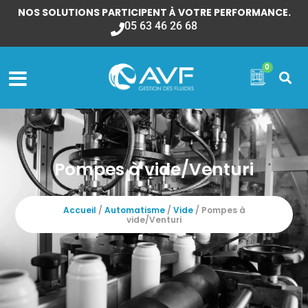
NOS SOLUTIONS PARTICIPENT À VOTRE PERFORMANCE.
05 63 46 26 68
0
Pompes à vide/Venturi
Accueil
/
Automatisme
/
Vide
/ Pompes à
vide/Venturi