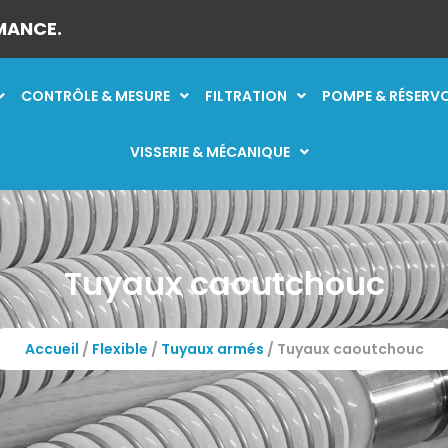
MANCE.
CONTRÔLE & MESURE
FILTRATION
POMPE & RÉSERV
VISSERIE & MÉCANIQUE
Tuyaux caoutchouc
Accueil
/
Flexible
/
Tuyaux armés
/ Tuyaux caoutchouc