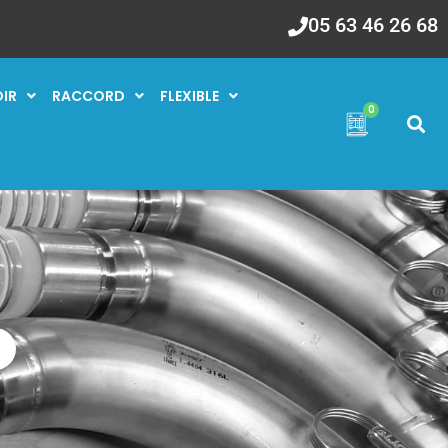
05 63 46 26 68
OIR
RACCORD
FLEXIBLE
0