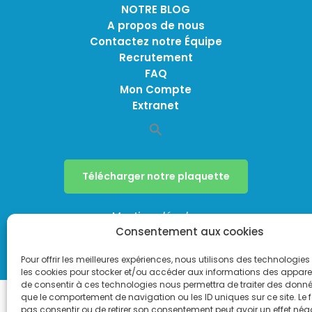
NOTRE BLOG
A propos de nous
Contactez notre Équipe
Recrutement
FAQ
Mon Compte
Extranet
Télécharger notre plaquette
Mentions légales
Consentement aux cookies
Politique de confidentialité
Politique de cookies (UE)
Pour offrir les meilleures expériences, nous utilisons des technologies 
les cookies pour stocker et/ou accéder aux informations des appareils
de consentir à ces technologies nous permettra de traiter des donnée
que le comportement de navigation ou les ID uniques sur ce site. Le f
pas consentir ou de retirer son consentement peut avoir un effet néga