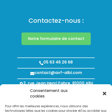
Contactez-nous :
Notre formulaire de contact
05 63 46 26 68
contact@avf-albi.com
2, rue Jean Henri Fabre, 81000 Albi
Consentement aux
Lundi au Jeudi : 8h00 - 12h00 / 13h30 - 18h00
cookies
Vendredi : 8h00 - 12h00 / 13h30 - 17h00
Pour offrir les meilleures expériences, nous utilisons des
technologies telles que les cookies pour stocker et/ou accéder aux