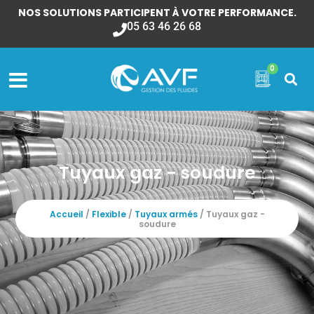
NOS SOLUTIONS PARTICIPENT À VOTRE PERFORMANCE.
05 63 46 26 68
0
Tuyaux gaz - soudure
Accueil
/
Flexible
/
Tuyaux armés
/ Tuyaux gaz -
soudure