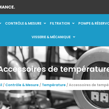
MANCE.
CONTRÔLE & MESURE
FILTRATION
POMPE & RÉSERV
VISSERIE & MÉCANIQUE
Accessoires de températur
il
/
Contrôle & Mesure
/
Température
/ Accessoires de tempé