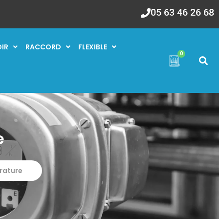
05 63 46 26 68
OIR
RACCORD
FLEXIBLE
0
e
rature