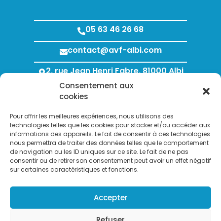
05 63 46 26 68
contact@avf-albi.com
2, rue Jean Henri Fabre, 81000 Albi
Consentement aux
Lundi au Jeudi : 8h00 - 12h00 / 13h30 - 18h00
cookies
Vendredi : 8h00 - 12h00 / 13h30 - 17h00
Pour offrir les meilleures expériences, nous utilisons des
technologies telles que les cookies pour stocker et/ou accéder aux
informations des appareils. Le fait de consentir à ces technologies
nous permettra de traiter des données telles que le comportement
de navigation ou les ID uniques sur ce site. Le fait de ne pas
consentir ou de retirer son consentement peut avoir un effet négatif
sur certaines caractéristiques et fonctions.
Search Bu
Accepter
Search
for:
Refuser