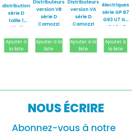
Distributeurs
Distributeurs
électriques
distribution
version VB
version VA
série GP B7
série D
série D
série D
G93 U7 G7
taille 1
Camozzi
Camozzi
A8 B8 H8
multipôles
B9
camozzi
Ajouter à
Ajouter à la
Ajouter à la
Camozzi
Ajouter à
la liste
liste
liste
la liste
NOUS ÉCRIRE
Abonnez-vous à notre