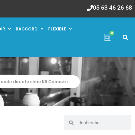
05 63 46 26 68
OIR
RACCORD
FLEXIBLE
0
ande directe série K8 Camozzi