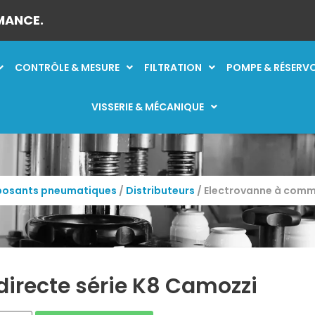
MANCE.
CONTRÔLE & MESURE
FILTRATION
POMPE & RÉSERV
VISSERIE & MÉCANIQUE
osants pneumatiques
/
Distributeurs
/ Electrovanne à comm
irecte série K8 Camozzi