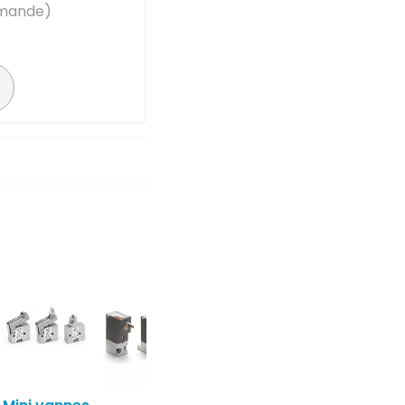
emande)
Mini