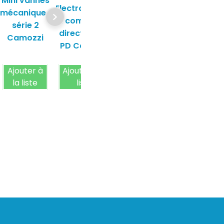
Mini vannes
Electrovannes
Electrovann
vannes à
mécaniques
à commande
à command
commande
série 2
directe série
directe séri
manuelle
Camozzi
PD Camozzi
PDV Camozz
série 2
Camozzi
Ajouter à
Ajouter à la
Ajouter à
Ajouter à la
la liste
liste
la liste
liste