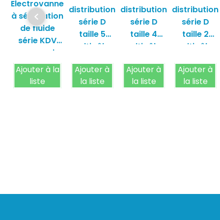
Electrovanne
distribution
distribution
distribution
à séparation
série D
série D
série D
de fluide
taille 5
taille 4
taille 2
série KDV
multipôles
multipôles
multipôles
camozzi
camozzi
camozzi
camozzi
Ajouter à la
Ajouter à
Ajouter à
Ajouter à
liste
la liste
la liste
la liste