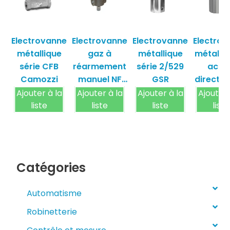
Electrovanne
Electrovanne
Electrovanne
Electrov
métallique
gaz à
métallique
métalliq
série CFB
réarmement
série 2/529
actio
Camozzi
manuel NF
GSR
directe 
M14/RM
55 G
Ajouter à la
Ajouter à la
Ajouter à la
Ajouter 
M16/RM
liste
liste
liste
liste
Catégories
Automatisme
Robinetterie