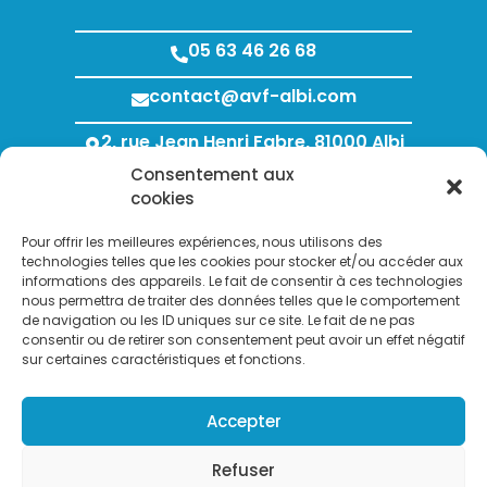
05 63 46 26 68
contact@avf-albi.com
2, rue Jean Henri Fabre, 81000 Albi
Consentement aux
Lundi au Jeudi : 8h00 - 12h00 / 13h30 - 18h00
cookies
Vendredi : 8h00 - 12h00 / 13h30 - 17h00
Pour offrir les meilleures expériences, nous utilisons des
technologies telles que les cookies pour stocker et/ou accéder aux
informations des appareils. Le fait de consentir à ces technologies
nous permettra de traiter des données telles que le comportement
de navigation ou les ID uniques sur ce site. Le fait de ne pas
consentir ou de retirer son consentement peut avoir un effet négatif
sur certaines caractéristiques et fonctions.
Search Bu
Accepter
Search
for:
Refuser