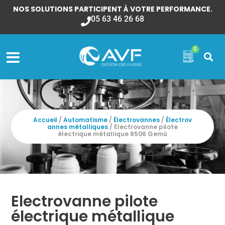
NOS SOLUTIONS PARTICIPENT À VOTRE PERFORMANCE.
05 63 46 26 68
0
Accueil
/
Automatisme
/
Électrovannes
/
Électrov
annes métalliques
/ Electrovanne pilote
électrique métallique 8506 Gemü
Electrovanne pilote
électrique métallique