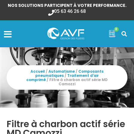
NOS SOLUTIONS PARTICIPENT À VOTRE PERFORMANCE.
05 63 46 26 68
0
Accueil
/
Automatisme
/
Composants
pneumatiques
/
Traitement d'air
comprimé
/ Filtre à charbon actif série MD
Camozzi
Filtre à charbon actif série
MD Camozzi