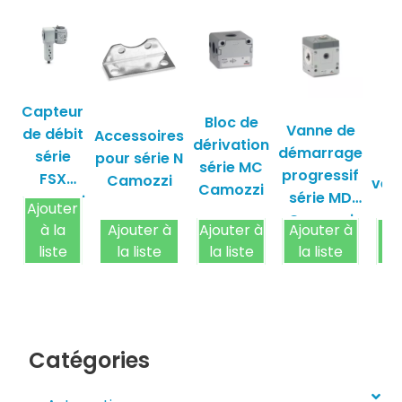
Capteur
Bloc de
Vanne de
de débit
Accessoires
Va
dérivation
démarrage
série
pour série N
c
série MC
progressif
FSX
Camozzi
verr
Camozzi
série MD
Camozzi
sé
Ajouter
Camozzi
C
à la
Ajouter à
Ajouter à
Ajouter à
Aj
liste
la liste
la liste
la liste
l
Catégories