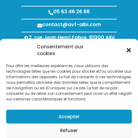
05 63 46 26 68
contact@avf-albi.com
2, rue Jean Henri Fabre, 81000 Albi
Consentement aux
Lundi au Jeudi : 8h00 - 12h00 / 13h30 - 18h00
cookies
Vendredi : 8h00 - 12h00 / 13h30 - 17h00
Pour offrir les meilleures expériences, nous utilisons des
technologies telles que les cookies pour stocker et/ou accéder aux
informations des appareils. Le fait de consentir à ces technologies
nous permettra de traiter des données telles que le comportement
de navigation ou les ID uniques sur ce site. Le fait de ne pas
consentir ou de retirer son consentement peut avoir un effet négatif
sur certaines caractéristiques et fonctions.
Search Bu
Accepter
Search
for:
Refuser