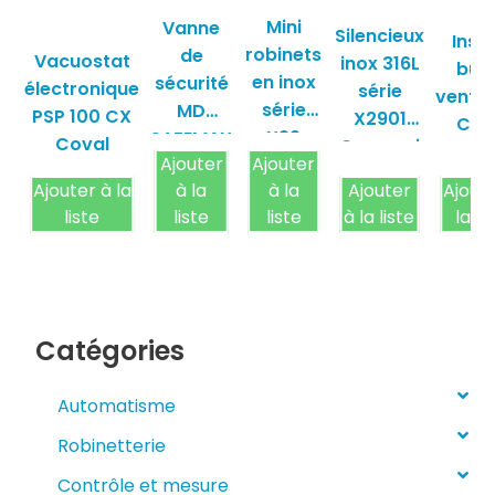
Mini
Vanne
Silencieux
Inse
robinets
de
Vacuostat
inox 316L
bus
en inox
sécurité
électronique
série
vento
série
MD
PSP 100 CX
X2901
Cov
X29
SAFEMAX
Coval
Camozzi
Ajouter
Ajouter
Camozzi
Camozzi
Ajouter à la
à la
à la
Ajouter
Ajout
liste
liste
liste
à la liste
la li
Catégories
Automatisme
Robinetterie
Contrôle et mesure