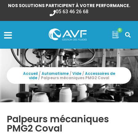
NOS SOLUTIONS PARTICIPENT À VOTRE PERFORMANCE.
05 63 46 26 68
0
Accueil
/
Automatisme
/
Vide
/
Accessoires de
vide
/ Palpeurs mécaniques PMG2 Coval
Palpeurs mécaniques
PMG2 Coval