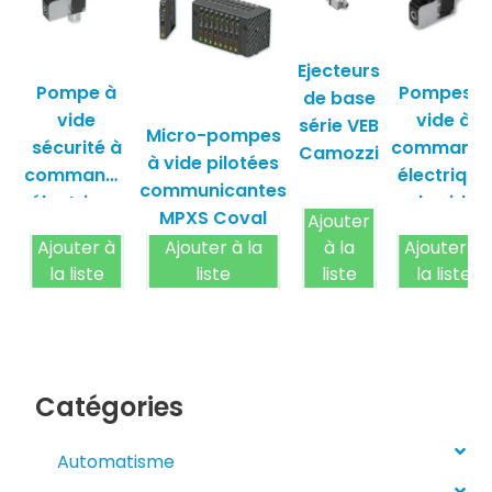
Ejecteurs
Pompe à
Pompes à
de base
vide
vide à
série VEB
Micro-pompes
sécurité à
command
Camozzi
à vide pilotées
commande
électrique
communicantes
électrique
du vide
MPXS Coval
Ajouter
série GVS
GVPS
Ajouter à
Ajouter à la
à la
Ajouter à
Coval
Coval
la liste
liste
liste
la liste
Catégories
Automatisme