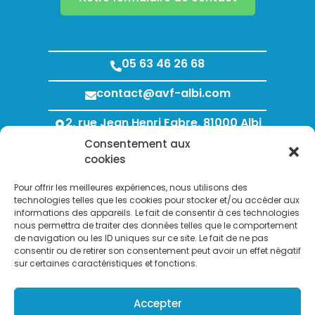
05 63 46 26 68
contact@avf-albi.com
2, rue Jean Henri Fabre, 81000 Albi
Consentement aux
Lundi au Jeudi : 8h00 - 12h00 / 13h30 - 18h00
cookies
Vendredi : 8h00 - 12h00 / 13h30 - 17h00
Pour offrir les meilleures expériences, nous utilisons des
technologies telles que les cookies pour stocker et/ou accéder aux
informations des appareils. Le fait de consentir à ces technologies
nous permettra de traiter des données telles que le comportement
de navigation ou les ID uniques sur ce site. Le fait de ne pas
consentir ou de retirer son consentement peut avoir un effet négatif
sur certaines caractéristiques et fonctions.
Search Bu
Accepter
Search