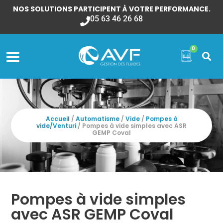
NOS SOLUTIONS PARTICIPENT À VOTRE PERFORMANCE.
05 63 46 26 68
0
Accueil
/
Automatisme
/
Vide
/
Pompes à
vide/Venturi
/ Pompes à vide simples avec ASR
GEMP Coval
Pompes à vide simples
avec ASR GEMP Coval