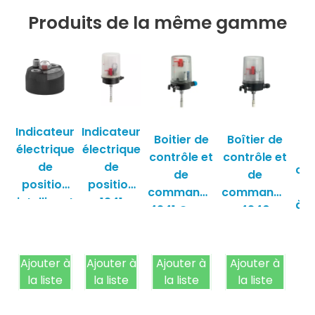
Produits de la même gamme
Indicateur
Indicateur
Boitier de
Boîtier de
électrique
électrique
Sy
contrôle et
contrôle et
de
de
ca
de
de
position
position
po
commande
commande
intelligent
1241
à v
4241 Gemu
4240
12A0
Gemü
Gemü
Gemü
Ajouter à
Ajouter à
Ajouter à
Ajouter à
Aj
la liste
la liste
la liste
la liste