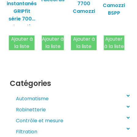
instantanés
7700
Camozzi
en
GRIPfit
Camozzi
BSPP
Sé
série 7000
automation
Camozzi
Ajouter à
Ajouter à
Ajouter à
Ajouter
Aj
la liste
la liste
la liste
à la liste
Catégories
Automatisme
Robinetterie
Contrôle et mesure
Filtration