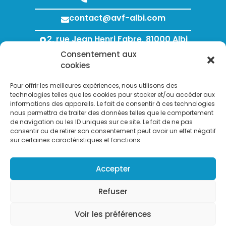
contact@avf-albi.com
2, rue Jean Henri Fabre, 81000 Albi
Consentement aux
Lundi au Jeudi : 8h00 - 12h00 / 13h30 - 18h00
cookies
Vendredi : 8h00 - 12h00 / 13h30 - 17h00
Pour offrir les meilleures expériences, nous utilisons des
technologies telles que les cookies pour stocker et/ou accéder aux
informations des appareils. Le fait de consentir à ces technologies
nous permettra de traiter des données telles que le comportement
de navigation ou les ID uniques sur ce site. Le fait de ne pas
consentir ou de retirer son consentement peut avoir un effet négatif
sur certaines caractéristiques et fonctions.
Search Bu
Accepter
Search
for:
Refuser
Voir les préférences
Copyright © 2007-2026. AVF Albi Gestion des fluides - Tous droits
réservés