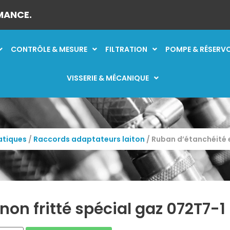
MANCE.
CONTRÔLE & MESURE
FILTRATION
POMPE & RÉSERV
VISSERIE & MÉCANIQUE
tiques
/
Raccords adaptateurs laiton
/ Ruban d’étanchéité e
on fritté spécial gaz 072T7-1