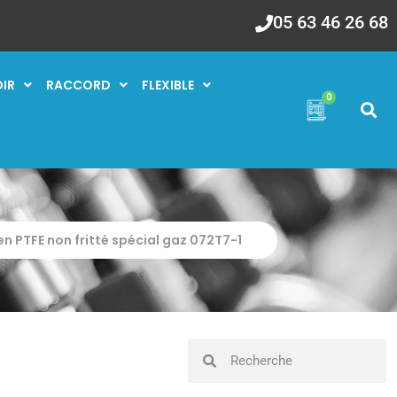
05 63 46 26 68
OIR
RACCORD
FLEXIBLE
0
n PTFE non fritté spécial gaz 072T7-1