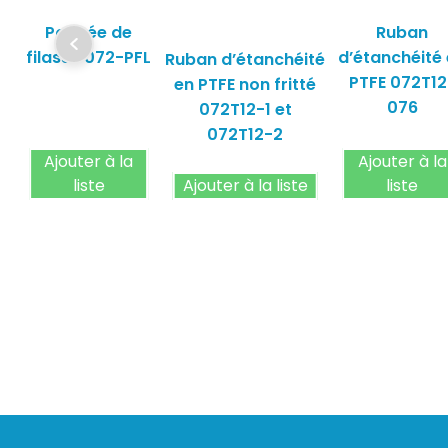
Poupée de
Ruban
filasse 072-PFL
d’étanchéité
Ruban d’étanchéité
PTFE 072T12
en PTFE non fritté
076
072T12-1 et
072T12-2
Ajouter à la
Ajouter à la
liste
Ajouter à la liste
liste