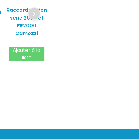
Raccords laiton
n
série 2000 et
FR2000
Camozzi
Ajouter à la
liste