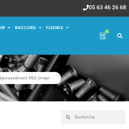
05 63 46 26 68
OIR
RACCORD
FLEXIBLE
0
dépoussiérant 950 Orapi