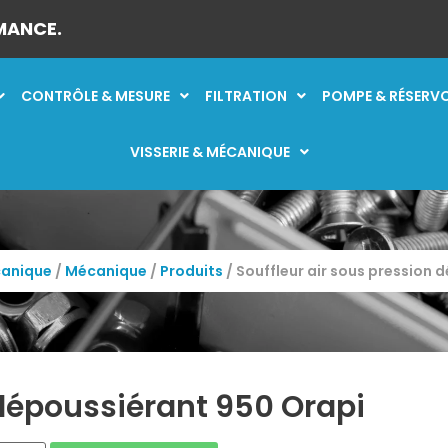
MANCE.
CONTRÔLE & MESURE
FILTRATION
POMPE & RÉSERV
VISSERIE & MÉCANIQUE
canique
/
Mécanique
/
Produits
/ Souffleur air sous pression 
 dépoussiérant 950 Orapi