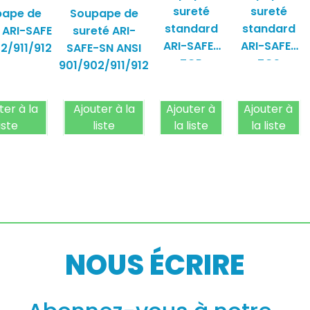
sureté
sureté
pape de
Soupape de
standard
standard
 ARI-SAFE
sureté ARI-
ARI-SAFE-
ARI-SAFE-
2/911/912
SAFE-SN ANSI
TCP
TCS
901/902/911/912
961/962/963
951/952/953
ter à la
Ajouter à la
Ajouter à
Ajouter à
liste
liste
la liste
la liste
NOUS ÉCRIRE