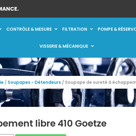
MANCE.
CONTRÔLE & MESURE
FILTRATION
POMPE & RÉSERV
VISSERIE & MÉCANIQUE
ie
/
Soupapes - Détendeurs
/ Soupape de sureté à échappeme
ement libre 410 Goetze