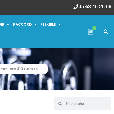
05 63 46 26 68
OIR
RACCORD
FLEXIBLE
0
nt libre 410 Goetze