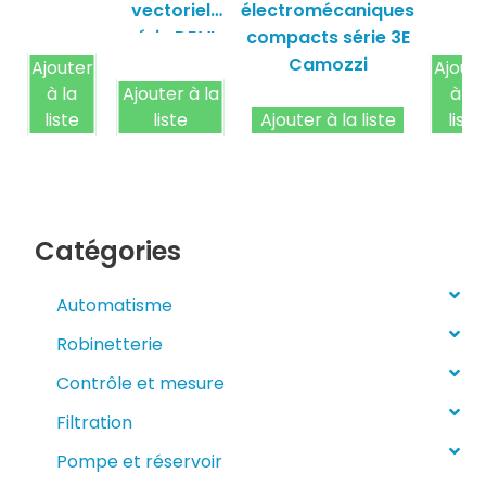
vectoriel
électromécaniques
camozzi
série DRVI
compacts série 3E
Camozzi
Camozzi
Ajouter
Ajout
à la
Ajouter à la
à la
liste
liste
Ajouter à la liste
liste
Catégories
Automatisme
Robinetterie
Contrôle et mesure
Filtration
Pompe et réservoir