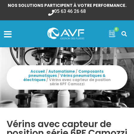
NOS SOLUTIONS PARTICIPENT À VOTRE PERFORMANCE.
05 63 46 26 68
0
Accueil
/
Automatisme
/
Composants
pneumatiques
/
Vérins pneumatiques &
électriques
/ Vérins avec capteur de position
série 6PF Camozzi
Vérins avec capteur de
position série 6PF Camozzi