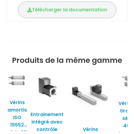
Télécharger la documentation
Produits de la même gamme
Vérins
Vérins
amortis
tiran
Entrainement
ISO
séri
intégré avec
15552
40K
contrôle
Vérins
série 63
Camoz