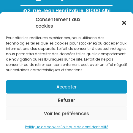
2, rue Jean Henri Fabre, 81000 Albi
Consentement aux
Lundi au Jeudi : 8h00 - 12h00 / 13h30 - 18h00
cookies
Vendredi : 8h00 - 12h00 / 13h30 - 17h00
Pour offrir les meilleures expériences, nous utilisons des
technologies telles que les cookies pour stocker et/ou accéder aux
informations des appareils. Le fait de consentir à ces technologies
nous permettra de traiter des données telles que le comportement
de navigation ou les ID uniques sur ce site. Le fait de ne pas
consentir ou de retirer son consentement peut avoir un effet négatif
sur certaines caractéristiques et fonctions.
Search Bu
Accepter
Search
for:
Refuser
Voir les préférences
Copyright © 2007-2026. AVF Albi Gestion des fluides - Tous droits
réservés
Sear
Search
Politique de cookies
Politique de confidentialité
for: