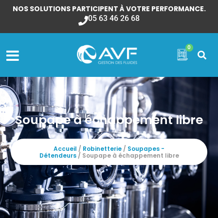
NOS SOLUTIONS PARTICIPENT À VOTRE PERFORMANCE.
05 63 46 26 68
0
Soupape à échappement libre
Accueil
/
Robinetterie
/
Soupapes -
Détendeurs
/ Soupape à échappement libre