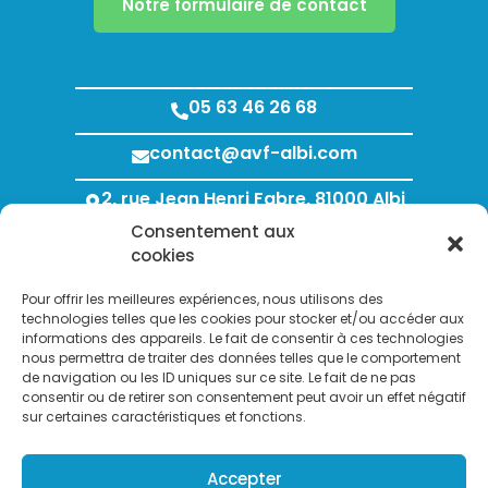
Notre formulaire de contact
05 63 46 26 68
contact@avf-albi.com
2, rue Jean Henri Fabre, 81000 Albi
Consentement aux
Lundi au Jeudi : 8h00 - 12h00 / 13h30 - 18h00
cookies
Vendredi : 8h00 - 12h00 / 13h30 - 17h00
Pour offrir les meilleures expériences, nous utilisons des
technologies telles que les cookies pour stocker et/ou accéder aux
informations des appareils. Le fait de consentir à ces technologies
nous permettra de traiter des données telles que le comportement
de navigation ou les ID uniques sur ce site. Le fait de ne pas
consentir ou de retirer son consentement peut avoir un effet négatif
sur certaines caractéristiques et fonctions.
Search Bu
Accepter
Search